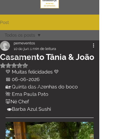
Post
Todos os posts
pemeventos
Todos os posts
10 de jun.
1 min de leitura
Casamento Tânia & João
Cerimónia Civil
Avaliado com NaN de 5 estrelas.
Corte de Bolo
💛 Muitas felicidades 💛
Decoração de Sala
📅 06-06-2026
Aluguer de Tendas
🏡 Quinta das Azenhas do boco
🌺 Ema Paula Pato
Marcadores de Mesa
🐷Né Chef
Mesa Mar
 🍣Barba Azul Sushi
Seating Plan
Eventos
Aluguer Material