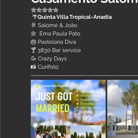
Avaliado com NaN de 5 estrelas.
🌴
Quinta Villa Tropical-Anadia
🥂 Salomé & João
🌼  Ema Paula Pato
🎂 Pastelaria Diva
🍸 3830 Bar service
🥳 Crazy Days
📸 Curifoto