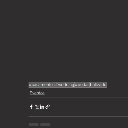
#casamentos
#wedding
#bodas
batizado
Eventos