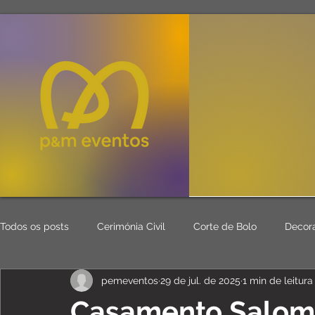
Todos os posts
Cerimónia Civil
Corte de Bolo
Decor
pemeventos
29 de jul. de 2025
1 min de leitura
Mesa Mar
Seating Plan
Eventos
Aluguer Mater
Casamento Salom