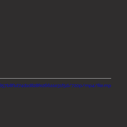
90857b8f1d74d1d828fe266a1e31f5d/720p/mp4/file.mp