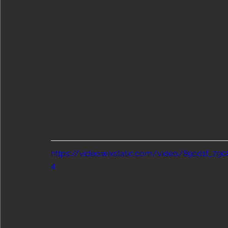
https://video.wixstatic.com/video/89cd1f_7
4