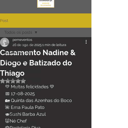
Post
Todos os posts
pemeventos
Todos os posts
26 de ago. de 2025
1 min de leitura
Casamento Nadine &
Cerimónia Civil
Diogo e Batizado do
Corte de Bolo
Decoração de Sala
Thiago
Aluguer de Tendas
Avaliado com NaN de 5 estrelas.
💛 Muitas felicidades 💛
Marcadores de Mesa
📅 17-08-2025
Mesa Mar
🏡 Quinta das Azenhas do Boco
Seating Plan
🌺 Ema Paula Pato
🍣Sushi Barba Azul
Eventos
🐷
Né Chef
Aluguer Material
🎂
Pastelaria Diva