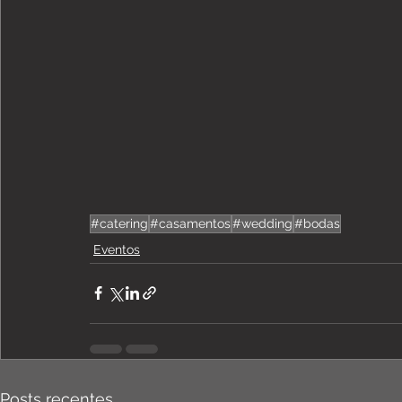
#catering
#casamentos
#wedding
#bodas
Eventos
Posts recentes