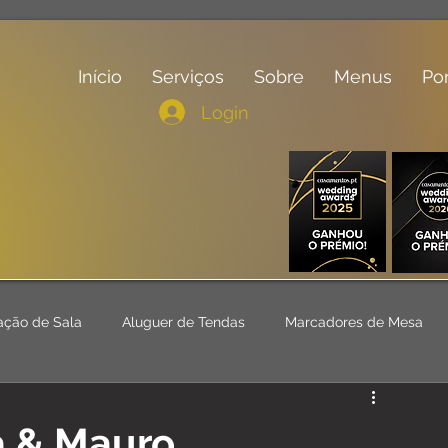
Início
Serviços
Sobre
Menus
Por
Login
ação de Sala
Aluguer de Tendas
Marcadores de Mesa
ial
a & Mauro