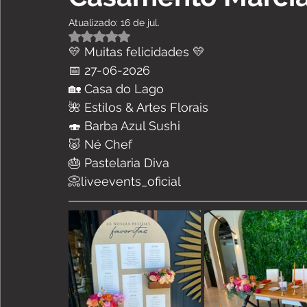
Atualizado:
16 de jul.
Avaliado com NaN de 5 estrelas.
💛 Muitas felicidades 💛
📅 27-06-2026
🏡 Casa do Lago
🌺 Estilos & Artes Florais 
🍣 Barba Azul Sushi
🐷 Né Chef
🎂 Pastelaria Diva
📀liveevents_oficial