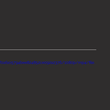
e6f0afa05794bee824852ce092a2376/1080p/mp4/file.