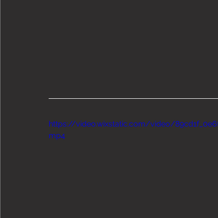
https://video.wixstatic.com/video/89cd1f_0
mp4