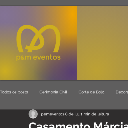
Todos os posts
Cerimónia Civil
Corte de Bolo
Decor
pemeventos
8 de jul.
1 min de leitura
Mesa Mar
Seating Plan
Eventos
Aluguer Mater
Casamento Márci