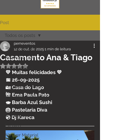
Post
Todos os posts
pemeventos
Todos os posts
12 de out. de 2025
1 min de leitura
Casamento Ana & Tiago
Cerimónia Civil
Avaliado com NaN de 5 estrelas.
Corte de Bolo
💛 Muitas felicidades 💛
Decoração de Sala
📅 26-09-2025
Aluguer de Tendas
🏡 Casa do Lago
🌺 Ema Paula Pato
Marcadores de Mesa
🍣 Barba Azul Sushi
Mesa Mar
🎂 Pastelaria Diva
Seating Plan
💿 Dj Kareca
Eventos
Aluguer Material