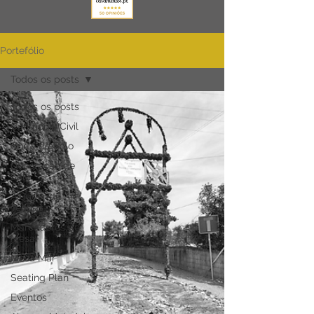
Portefólio
Todos os posts
Todos os posts
Cerimónia Civil
Corte de Bolo
Decoração de
Sala
Aluguer de
Tendas
Marcadores de
Mesa
Mesa Mar
Seating Plan
Eventos